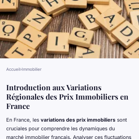
Accueil
›
Immobilier
IMMOBILIER
Introduction aux Variations
Variations Régionales des Prix
Régionales des Prix Immobiliers en
Immobiliers en France : Une
France
Analyse Détaillée
En France, les
variations des prix immobiliers
sont
Alexis
•
22 février 2025
•
5 min de lecture
cruciales pour comprendre les dynamiques du
marché immobilier français. Analyser ces fluctuations