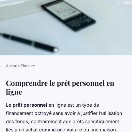
Accueil
›
Finance
FINANCE
Comprendre le prêt personnel en
Découvrez le fonctionnement
ligne
du prêt personnel en ligne :
Guide pratique et astuces
Le
prêt personnel
en ligne est un type de
financement octroyé sans avoir à justifier l’utilisation
Alexis
•
15 mars 2025
•
7 min de lecture
des fonds, contrairement aux prêts spécifiquement
liés à un achat comme une voiture ou une maison.