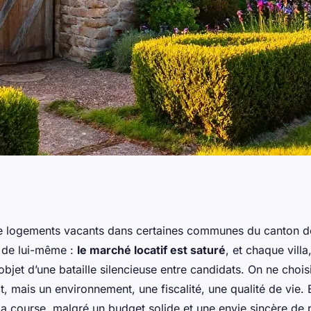
rfaite dans le
e logements vacants dans certaines communes du canton d
e de lui-même :
le marché locatif est saturé
, et chaque vill
ntenant
’objet d’une bataille silencieuse entre candidats. On ne choisi
t, mais un environnement, une fiscalité, une qualité de vie. 
la course, malgré un budget solide et une envie sincère de 