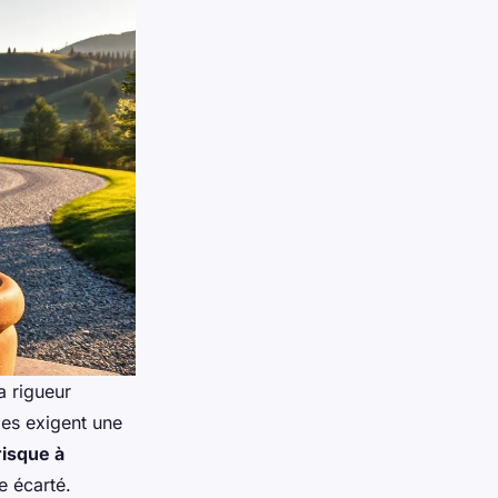
a rigueur
gies exigent une
risque à
e écarté.