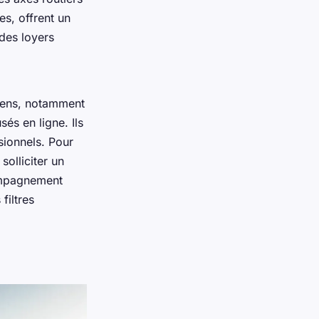
s, offrent un
 des loyers
biens, notamment
és en ligne. Ils
sionnels. Pour
solliciter un
mpagnement
filtres