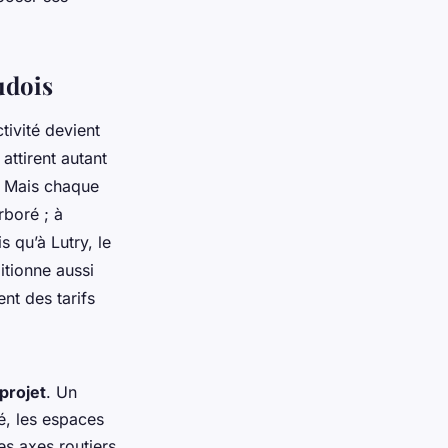
udois
tivité devient
attirent autant
. Mais chaque
rboré ; à
 qu’à Lutry, le
itionne aussi
nt des tarifs
projet
. Un
té, les espaces
es axes routiers