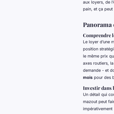
aux loyers, de l
pain
, et ça peut
Panorama de
Comprendre le
Le loyer d’une 
position stratég
le même prix qu’
axes routiers, l
demande - et do
mois
pour des b
Investir dans 
Un détail qui co
mazout peut fai
impérativement 