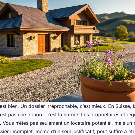
’est bien. Un dossier irréprochable, c’est mieux. En Suisse, l
’est pas une option : c’est la norme. Les propriétaires et ré
le. Vous n’êtes pas seulement un locataire potentiel, mais un
sier incomplet, même d’un seul justificatif, peut suffire à êtr