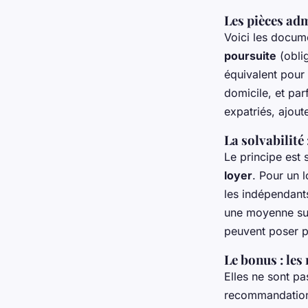
Les pièces adm
Voici les docum
poursuite
(oblig
équivalent pour l
domicile, et par
expatriés, ajout
La solvabilité 
Le principe est 
loyer
. Pour un 
les indépendants
une moyenne sur 
peuvent poser p
Le bonus : les
Elles ne sont pa
recommandation d