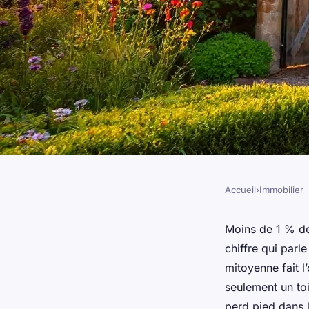
Accueil
›
Immobilier
IMMOBILIER
Achetez la maison pa
Moins de 1 % d
chiffre qui parl
canton de Vaux mai
mitoyenne fait l
seulement un toi
perd pied dans 