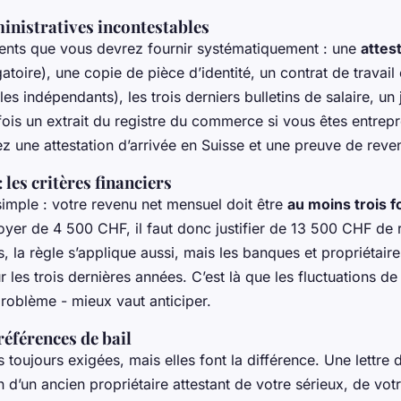
inistratives incontestables
ents que vous devrez fournir systématiquement : une
attes
atoire), une copie de pièce d’identité, un contrat de travail
es indépendants), les trois derniers bulletins de salaire, un j
fois un extrait du registre du commerce si vous êtes entrepr
ez une attestation d’arrivée en Suisse et une preuve de reve
: les critères financiers
simple : votre revenu net mensuel doit être
au moins trois f
loyer de 4 500 CHF, il faut donc justifier de 13 500 CHF de
, la règle s’applique aussi, mais les banques et propriétai
les trois dernières années. C’est là que les fluctuations de
roblème - mieux vaut anticiper.
 références de bail
s toujours exigées, mais elles font la différence. Une lettre 
’un ancien propriétaire attestant de votre sérieux, de votr