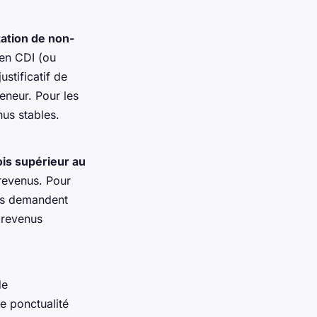
tation de non-
 en CDI (ou
ustificatif de
eneur. Pour les
nus stables.
ois supérieur au
 revenus. Pour
res demandent
 revenus
de
e ponctualité