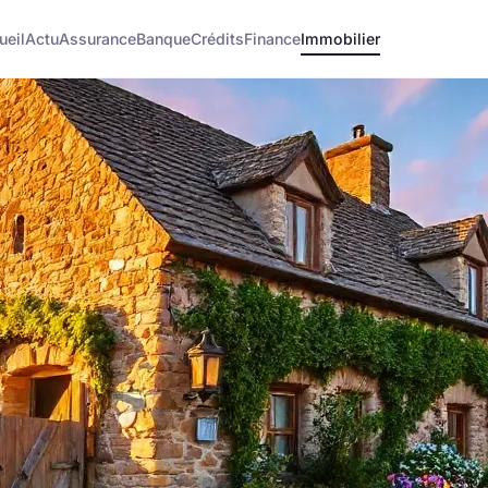
ueil
Actu
Assurance
Banque
Crédits
Finance
Immobilier