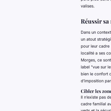
Dulce
•
08/05/2026 15:02
•
11 min de lecture
valises.
Réussir sa
Dans un contexte
un atout stratég
pour leur cadre
localité a ses co
Morges, ce sont 
label "vue sur l
bien le confort 
d’imposition par
Cibler les zon
Il n’existe pas 
cadre familial a
verts et la sécu