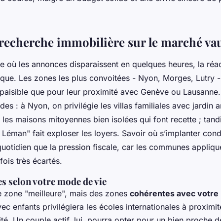
 recherche immobilière sur le marché va
 où les annonces disparaissent en quelques heures, la réac
ique. Les zones les plus convoitées - Nyon, Morges, Lutry - 
 paisible que pour leur proximité avec Genève ou Lausanne
des : à Nyon, on privilégie les villas familiales avec jardin a
les maisons mitoyennes bien isolées qui font recette ; tandis
e Léman" fait exploser les loyers. Savoir où s’implanter cond
quotidien que la pression fiscale, car les communes applique
fois très écartés.
es selon votre mode de vie
de zone "meilleure", mais des zones
cohérentes avec votre 
vec enfants privilégiera les écoles internationales à proximi
rité. Un couple actif, lui, pourra opter pour un bien proche d