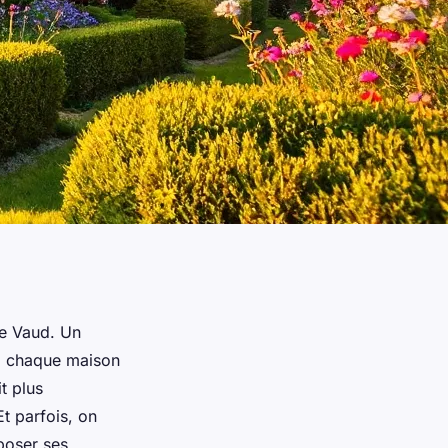
e Vaud. Un
a, chaque maison
t plus
Et parfois, on
poser ses