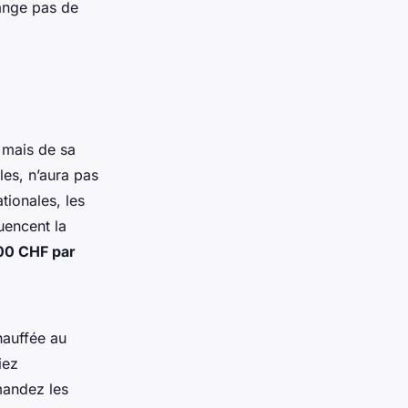
nge pas de
 mais de sa
les, n’aura pas
tionales, les
luencent la
00 CHF par
hauffée au
iez
mandez les