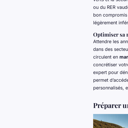
ou du RER vaudo
bon compromis en
légèrement infé
Optimiser sa
Attendre les ann
dans des secteu
circulent en
mar
concrétiser votre
expert pour dé
permet d’accéder
personnalisés, 
Préparer u