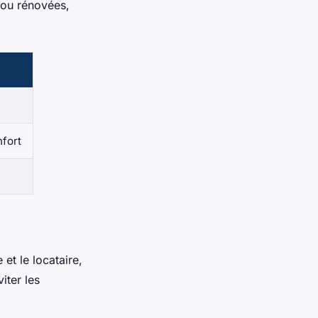
 ou rénovées,
fort
é
 et le locataire,
iter les