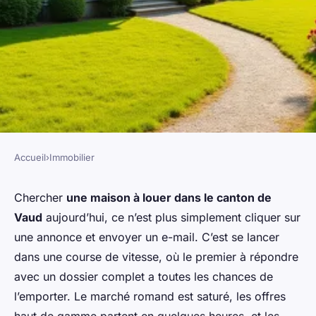
Accueil
›
Immobilier
IMMOBILIER
Location maison canton de
Chercher
une maison à louer dans le canton de
Vaud
aujourd’hui, ce n’est plus simplement cliquer sur
Vaux : trouvez la propriété
une annonce et envoyer un e-mail. C’est se lancer
idéale
dans une course de vitesse, où le premier à répondre
avec un dossier complet a toutes les chances de
Dulce
•
29/04/2026 15:04
•
9 min de lecture
l’emporter. Le marché romand est saturé, les offres