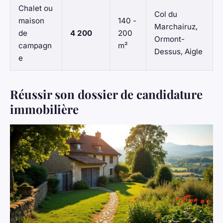
Chalet ou
Col du
maison
140 -
Marchairuz,
de
4 200
200
Ormont-
campagn
m²
Dessus, Aigle
e
Réussir son dossier de candidature
immobilière