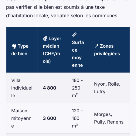
pas vérifier si le bien est soumis à une taxe
d’habitation locale, variable selon les communes.
📏
💰 Loyer
Surfa
🏘️ Type
médian
📍 Zones
ce
de bien
(CHF/m
privilégiées
moy
ois)
enne
Villa
180 -
Nyon, Rolle,
individuel
4 800
250
Lutry
le
m²
Maison
120 -
Morges,
mitoyenn
3 600
160
Pully, Renens
e
m²