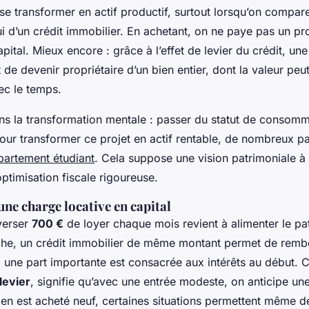
t se transformer en actif productif, surtout lorsqu’on compare
ui d’un crédit immobilier. En achetant, on ne paye pas un pro
ital. Mieux encore : grâce à l’effet de levier du crédit, un
e devenir propriétaire d’un bien entier, dont la valeur peu
ec le temps.
ans la transformation mentale : passer du statut de consomm
Pour transformer ce projet en actif rentable, de nombreux p
partement étudiant
. Cela suppose une vision patrimoniale à
ptimisation fiscale rigoureuse.
ne charge locative en capital
verser
700 €
de loyer chaque mois revient à alimenter le pa
che, un crédit immobilier de même montant permet de remb
i une part importante est consacrée aux intérêts au début.
levier
, signifie qu’avec une entrée modeste, on anticipe un
 bien est acheté neuf, certaines situations permettent même 