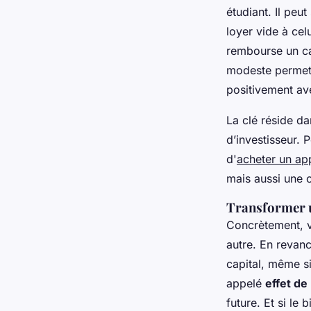
étudiant. Il peu
loyer vide à cel
rembourse un cap
modeste permet d
positivement av
La clé réside d
d’investisseur. 
d'
acheter un ap
mais aussi une o
Transformer u
Concrètement, 
autre. En revan
capital, même s
appelé
effet de 
future. Et si le