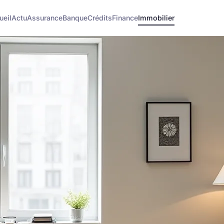
ueil
Actu
Assurance
Banque
Crédits
Finance
Immobilier