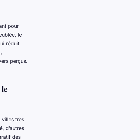
ant pour
eublée, le
ui réduit
€
,
yers perçus.
 le
villes très
é, d’autres
ratif des