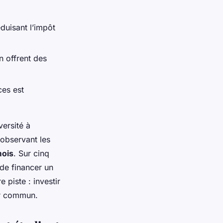
éduisant l’impôt
n offrent des
ces est
versité à
 observant les
mois
. Sur cinq
de financer un
 piste : investir
nir commun.