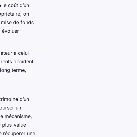
 le coût d’un
priétaire, on
e mise de fonds
t évoluer
ateur à celui
arents décident
 long terme,
trimoine d’un
ourser un
 Ce mécanisme,
e plus-value
de récupérer une