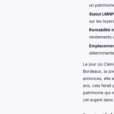
immobilier
un patrimoin
Statut LMNP
Dulce
•
26/06/2026 10:06
•
9 min de lecture
sur les loyer
Rentabilité 
rendements at
Emplaceme
déterminante
Le jour où Cléme
Bordeaux, la joi
annonces, elle a 
ans, cela ferait
patrimoine qui ne
cet argent dans 