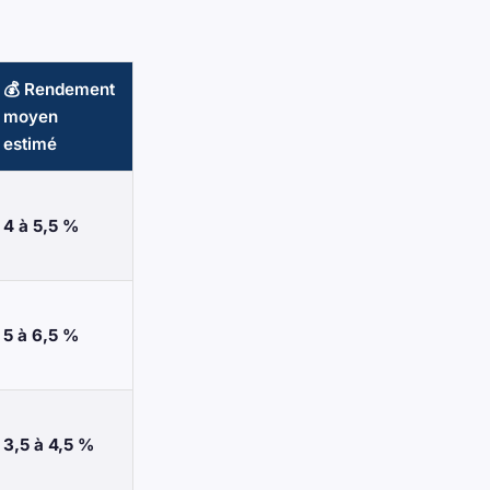
💰 Rendement
moyen
estimé
4 à 5,5 %
5 à 6,5 %
3,5 à 4,5 %