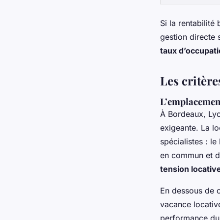
Si la rentabilité
gestion directe 
taux d’occupat
Les critère
L’emplacement :
À Bordeaux, Lyo
exigeante. La loc
spécialistes : l
en commun et de
tension locativ
En dessous de ce
vacance locativ
performance du 