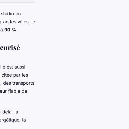
n studio en
randes villes, le
 à
90 %
.
écurisé
le est aussi
 citée par les
 des transports
eur fiable de
-delà, la
rgétique, la