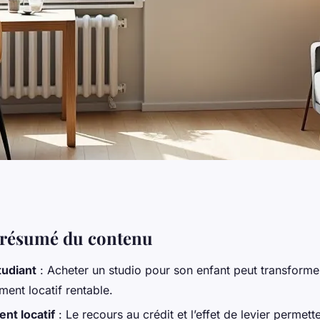
 étudiant pour
e résumé du contenu
udiant
: Acheter un studio pour son enfant peut transform
estissement
ment locatif rentable.
nt locatif
: Le recours au crédit et l’effet de levier permett