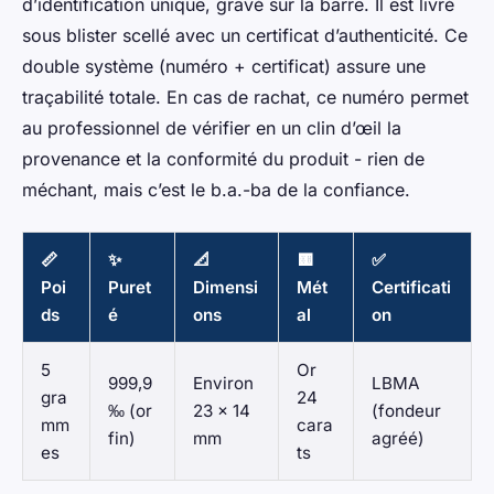
d’identification unique, gravé sur la barre. Il est livré
sous blister scellé avec un certificat d’authenticité. Ce
double système (numéro + certificat) assure une
traçabilité totale. En cas de rachat, ce numéro permet
au professionnel de vérifier en un clin d’œil la
provenance et la conformité du produit - rien de
méchant, mais c’est le b.a.-ba de la confiance.
📏
✨
📐
🟨
✅
Poi
Puret
Dimensi
Mét
Certificati
ds
é
ons
al
on
5
Or
999,9
Environ
LBMA
gra
24
‰ (or
23 x 14
(fondeur
mm
cara
fin)
mm
agréé)
es
ts