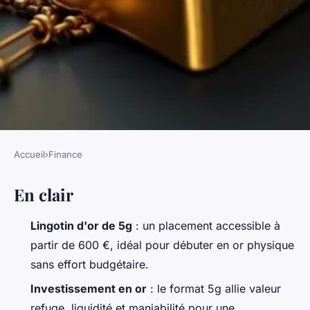
Accueil
›
Finance
FINANCE
En clair
Lingotin d'or de 5g : un choix
malin pour investir en or
Lingotin d'or de 5g
: un placement accessible à
partir de 600 €, idéal pour débuter en or physique
Imran
•
03/07/2026 08:30
•
11 min de lecture
sans effort budgétaire.
Investissement en or
: le format 5g allie valeur
refuge, liquidité et maniabilité pour une