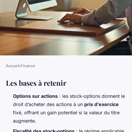
Accueil
›
Finance
FINANCE
Les bases à retenir
Les stock-options, un
complément salarial à
Options sur actions
: les stock-options donnent le
considérer
droit d’acheter des actions à un
prix d'exercice
fixé, offrant un gain potentiel si la valeur du titre
Imran
•
02/06/2026 15:06
•
11 min de lecture
augmente.
Fiscalité des stock-options
: le régime applicable