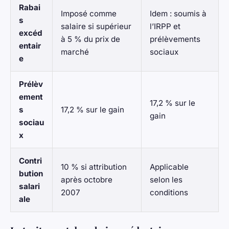
Rabai
Imposé comme
Idem : soumis à
s
salaire si supérieur
l’IRPP et
excéd
à 5 % du prix de
prélèvements
entair
marché
sociaux
e
Prélèv
ement
17,2 % sur le
s
17,2 % sur le gain
gain
sociau
x
Contri
10 % si attribution
Applicable
bution
après octobre
selon les
salari
2007
conditions
ale