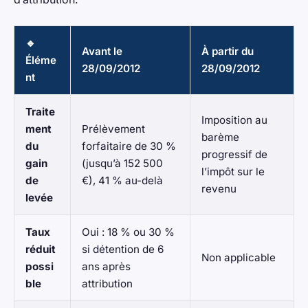
🔹
Avant le
À partir du
Éléme
28/09/2012
28/09/2012
nt
Traite
Imposition au
ment
Prélèvement
barème
du
forfaitaire de 30 %
progressif de
gain
(jusqu’à 152 500
l’impôt sur le
de
€), 41 % au-delà
revenu
levée
Taux
Oui : 18 % ou 30 %
réduit
si détention de 6
Non applicable
possi
ans après
ble
attribution