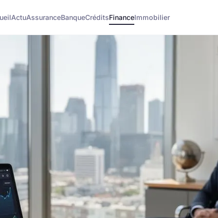
ueil
Actu
Assurance
Banque
Crédits
Finance
Immobilier