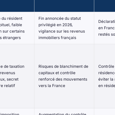
 du résident
Fin annoncée du statut
Déclarati
ituel, faible
privilégié en 2026,
en Franc
n sur certains
vigilance sur les revenus
restés so
s étrangers
immobiliers français
e de taxation
Risques de blanchiment de
Contrôle 
 revenus
capitaux et contrôle
résidenc
ux, secret
renforcé des mouvements
éviter la
e relatif
vers la France
en résid
'imposition
Augmentation du contrôle