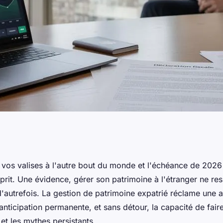
e expatrié : les
vos valises à l'autre bout du monde et l'échéance de 2026 
prit. Une évidence, gérer son patrimoine à l'étranger ne re
gier en 2026
é d'autrefois. La gestion de patrimoine expatrié réclame une 
nticipation permanente, et sans détour, la capacité de faire l
 et les mythes persistants.