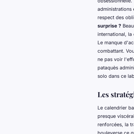
obsessionnelle.
administrations
respect des obli
surprise ?
Beauc
international, l
Le manque d'acc
combattant.
Vous
ne pas voir l'ef
pataquès adminis
solo dans ce la
Les stratég
Le calendrier b
presque viscéral
renforcées, la t
bouleverse ce q