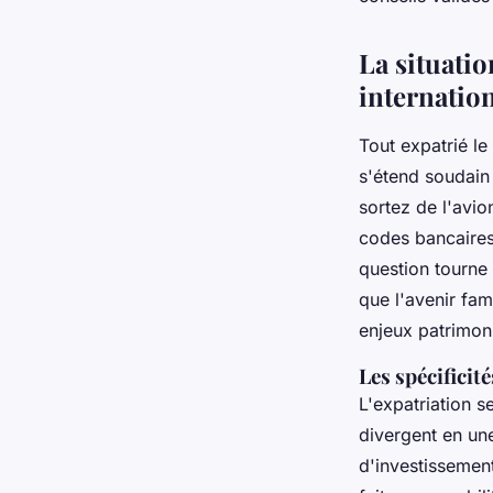
Imran
•
04/06/2026 20:57
•
10 min de lecture
La situatio
internation
Tout expatrié le
s'étend soudain
sortez de l'avio
codes bancaires
question tourne 
que l'avenir fam
enjeux patrimon
Les spécificit
L'expatriation s
divergent en un
d'investissement