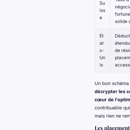
Su
négocia
iss
fortun
e
solide 
Ét
Déduct
at
étendue
s-
de rés
Un
placem
is
access
Un bon schéma r
décrypter les c
cœur de l'optim
contribuable qu
mais rien ne rem
Les placement