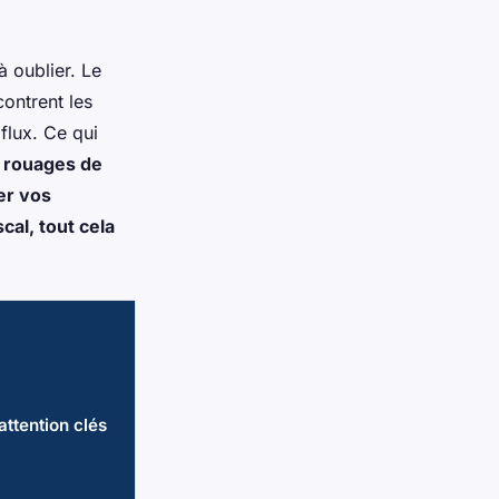
à oublier. Le
contrent les
flux. Ce qui
s rouages de
er vos
cal, tout cela
attention clés