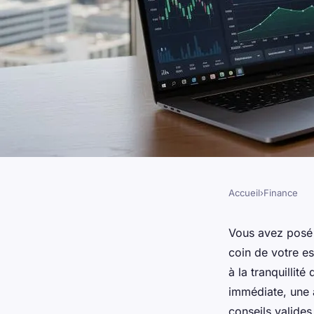
Accueil
›
Finance
FINANCE
Gestion de patrimoin
Vous avez posé 
coin de votre es
stratégies à privilé
à la tranquillit
immédiate, une a
conseils valides