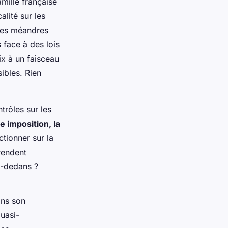
amille française
alité sur les
 des méandres
face à des lois
x à un faisceau
ibles. Rien
trôles sur les
e imposition, la
tionner sur la
rendent
à-dedans ?
ans son
quasi-