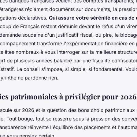
 Les banques françaises veulent des comptes transparents, 
 étrangères réclament documents sur documents, la pressio
gations déclaratives.
Qui assure votre sérénité en cas de 
oup de Français restent démunis devant le refus d'un vire
a demande soudaine d'un justificatif fiscal, ou pire, le bloc
ompagnement transforme l'expérimentation financière en 
 êtes nombreux à vous interroger sur la meilleure structure
fort de plusieurs années balancé par une fiscalité confiscato
tratif. Le conseil s'impose, si simple, si fondamental. Voul
byrinthe ne pardonne rien.
ies patrimoniales à privilégier pour 2026
ascule sur 2026 et la question des bons choix patrimoniaux 
e. Tout bouge, tout se resserre sous la pression des conven
ransparence réinvente l'équilibre des placements et l'automa
ue vous pensiez certain.