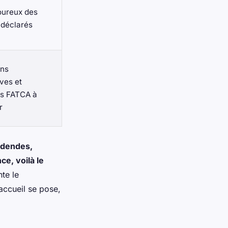
goureux des
déclarés
ons
ves et
és FATCA à
r
idendes,
ce, voilà le
nte le
accueil se pose,