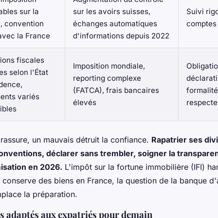
bles sur la
sur les avoirs suisses,
Suivi ri
e, convention
échanges automatiques
comptes 
avec la France
d'informations depuis 2022
ions fiscales
Imposition mondiale,
Obligati
s selon l'État
reporting complexe
déclarati
idence,
(FATCA), frais bancaires
formalit
ents variés
élevés
respecte
ibles
assure, un mauvais détruit la confiance.
Rapatrier ses div
onventions, déclarer sans trembler, soigner la transparen
isation en 2026.
L'impôt sur la fortune immobilière (IFI) ha
i conserve des biens en France, la question de la banque d'
place la préparation.
s adaptés aux expatriés pour demain