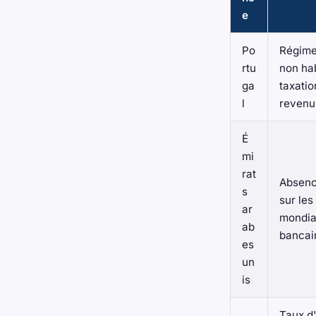
e
Po
Régime
rtu
non hab
ga
taxatio
l
revenu
É
mi
rat
Absenc
s
sur les
ar
mondia
ab
bancair
es
un
is
Taux d