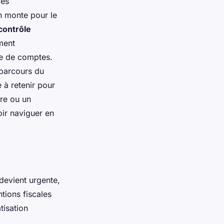
les
n monte pour le
contrôle
ment
age de comptes.
parcours du
 à retenir pour
ire ou un
oir naviguer en
devient urgente,
tions fiscales
tisation