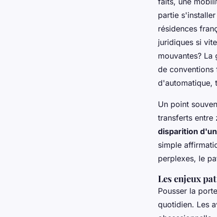
faits, une mobil
partie s'installe
résidences fran
juridiques si vit
mouvantes?
La g
de conventions f
d'automatique, t
Un point souvent
transferts entre
disparition d'u
simple affirmati
perplexes, le p
Les enjeux pat
Pousser la porte
quotidien. Les a