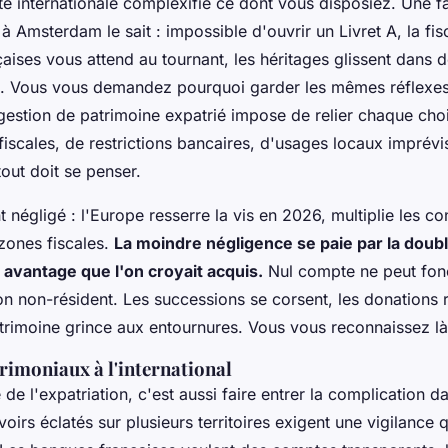
ité internationale complexifie ce dont vous disposiez. Une f
r à Amsterdam le sait : impossible d'ouvrir un Livret A, la fisc
çaises vous attend au tournant, les héritages glissent dans
e.
Vous vous demandez pourquoi garder les mêmes réflexes 
estion de patrimoine expatrié impose de relier chaque choi
iscales, de restrictions bancaires, d'usages locaux imprévis
out doit se penser.
 négligé : l'Europe resserre la vis en 2026, multiplie les con
 zones fiscales.
La moindre négligence se paie par la doubl
n avantage que l'on croyait acquis.
Nul compte ne peut fonc
on non-résident. Les successions se corsent, les donations 
atrimoine grince aux entournures. Vous vous reconnaissez l
rimoniaux à l'international
 de l'expatriation, c'est aussi faire entrer la complication d
voirs éclatés sur plusieurs territoires exigent une vigilance 