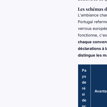
Les schémas d
L'ambiance chang
Portugal referme
verrous europée
fonctionne, c'est
chaque conventi
déclarations à l
distingue les m
Pa
ys
de
ré
Avanta
si
de
nc