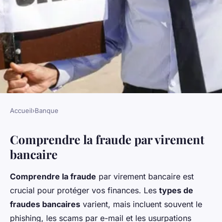
Accueil
›
Banque
BANQUE
Comprendre la fraude par virement
Éviter les fraudes par virement
bancaire
bancaire
Comprendre la fraude
par virement bancaire est
Alexis
•
15 février 2025
•
5 min de lecture
crucial pour protéger vos finances. Les
types de
fraudes bancaires
varient, mais incluent souvent le
phishing, les scams par e-mail et les usurpations