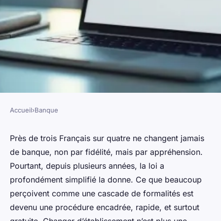
Accueil
›
Banque
BANQUE
Changer de banque facilement
Près de trois Français sur quatre ne changent jamais
de banque, non par fidélité, mais par appréhension.
: suivez ces étapes clés
Pourtant, depuis plusieurs années, la loi a
profondément simplifié la donne. Ce que beaucoup
Corneille
•
07/04/2026 10:22
•
11 min de lecture
perçoivent comme une cascade de formalités est
devenu une procédure encadrée, rapide, et surtout