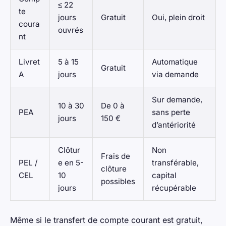
≤ 22
te
jours
Gratuit
Oui, plein droit
coura
ouvrés
nt
Livret
5 à 15
Automatique
Gratuit
A
jours
via demande
Sur demande,
10 à 30
De 0 à
PEA
sans perte
jours
150 €
d’antériorité
Clôtur
Non
Frais de
PEL /
e en 5-
transférable,
clôture
CEL
10
capital
possibles
jours
récupérable
Même si le transfert de compte courant est gratuit,